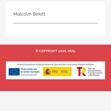
Todos
Colaborador
Malcolm Birkitt
Compilador
Compiladora
Coordinador
Editor
© COPYRIGHT 2026, AKAL
Editora
Escritor
Escritora
Ilustrador
Prologuista
Traductor
Traductora