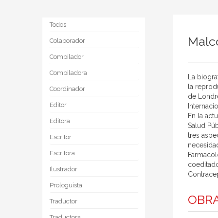
Todos
Malc
Colaborador
Compilador
Compiladora
La biogra
la reprod
Coordinador
de Londre
Editor
Internaci
En la act
Editora
Salud Púb
tres aspe
Escritor
necesidad
Escritora
Farmacolo
coeditado
Ilustrador
Contracep
Prologuista
OBR
Traductor
Traductora