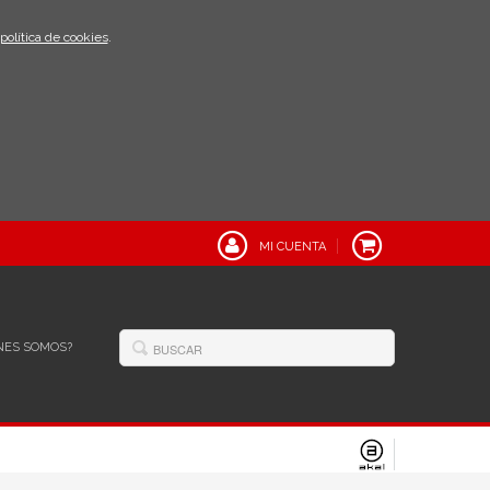
política de cookies
.
MI CUENTA
NES SOMOS?