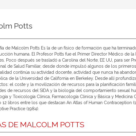
olm Potts
fía de Malcolm Potts Es la de un físico de formación que ha terminado
ucción humana. El Profesor Potts fue el Primer Director Médico de la 
s. Poco después se trasladó a Carolina del Norte, EE UU, para ser Pr
onal de Salud Familiar, desde donde impulsó algunos de los primeros 
ualidad continúa su actividad docente, actividad que nunca ha aband
lica de la Universidad de California en Berkeley. Desde allí profundi
ctos: el coste y la movilización de recursos para la planificación famil
es de recursos del SIDA y la biología del comportamiento sexual hu
gía y Toxicología Clínica, Farmacología Clínica y Básica y Medicina
 12 libros entre los que destacan An Atlas of Human Contraception (19
tive Practice (1984).
AS DE MALCOLM POTTS