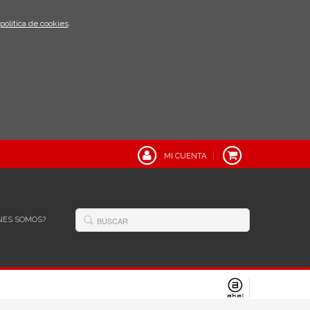
política de cookies
.
MI CUENTA
NES SOMOS?