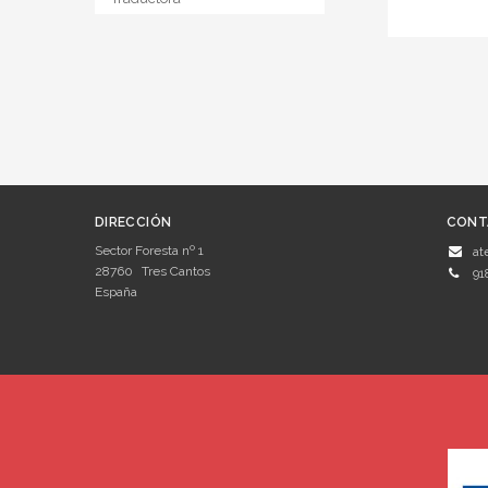
DIRECCIÓN
CONT
Sector Foresta nº 1
at
28760
Tres Cantos
91
España