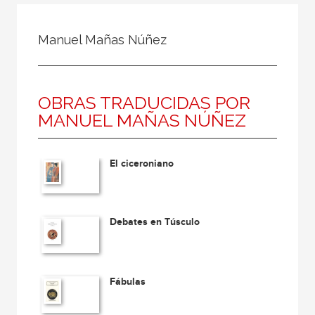
Todos
Colaborador
Manuel Mañas Núñez
Compilador
Compiladora
OBRAS TRADUCIDAS POR
Coordinador
MANUEL MAÑAS NÚÑEZ
Editor
Editora
El ciceroniano
Escritor
Escritora
Ilustrador
Debates en Túsculo
Prologuista
Traductor
Fábulas
Traductora