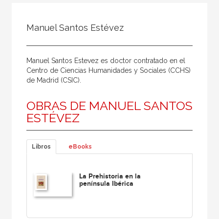
Todos
Colaborador
Manuel Santos Estévez
Compilador
Compiladora
Manuel Santos Estevez es doctor contratado en el
Coordinador
Centro de Ciencias Humanidades y Sociales (CCHS)
de Madrid (CSIC).
Editor
OBRAS DE MANUEL SANTOS
Editora
ESTÉVEZ
Escritor
Escritora
Libros
eBooks
Ilustrador
Prologuista
La Prehistoria en la
península Ibérica
Traductor
Traductora