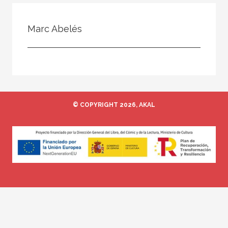
Todos
Colaborador
Marc Abelés
Compilador
Compiladora
Coordinador
Editor
© COPYRIGHT 2026, AKAL
Editora
Escritor
Escritora
Ilustrador
Prologuista
Traductor
Traductora