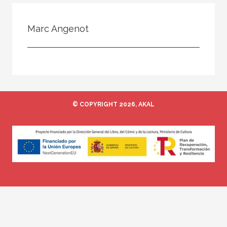
Todos
Colaborador
Marc Angenot
Compilador
Compiladora
Coordinador
Editor
© COPYRIGHT 2026, AKAL
Editora
Escritor
Escritora
Ilustrador
Prologuista
Traductor
Traductora