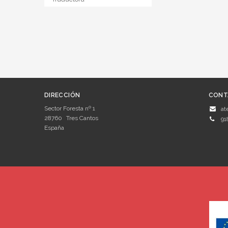
DIRECCIÓN
CONT
Sector Foresta nº 1
at
28760
Tres Cantos
91
España