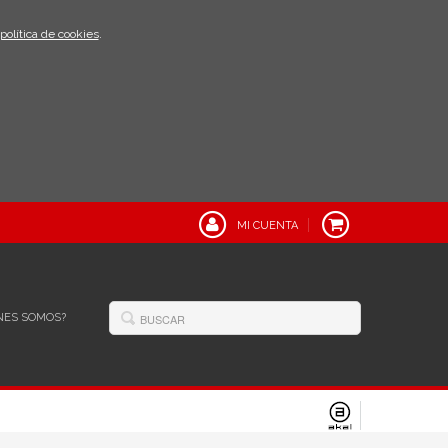
política de cookies
.
MI CUENTA
NES SOMOS?