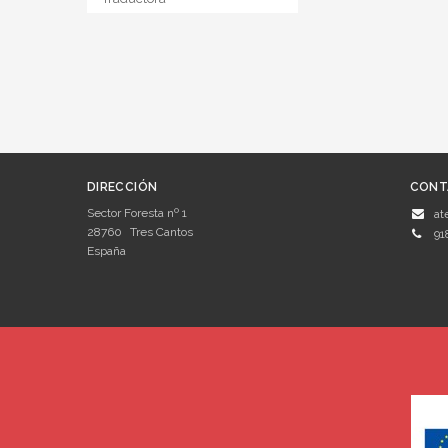
DIRECCIÓN
CONT
Sector Foresta nº 1
at
28760
Tres Cantos
91
España