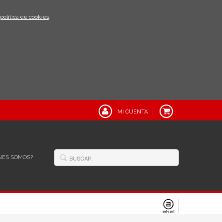
política de cookies
.
MI CUENTA
NES SOMOS?