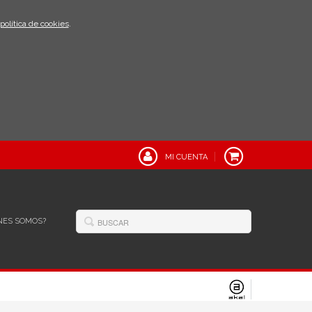
política de cookies
.
MI CUENTA
NES SOMOS?