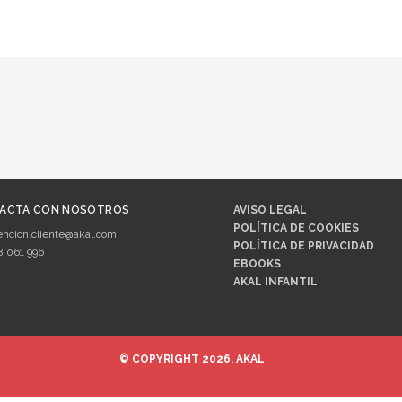
ACTA CON NOSOTROS
AVISO LEGAL
POLÍTICA DE COOKIES
encion.cliente@akal.com
POLÍTICA DE PRIVACIDAD
8 061 996
EBOOKS
AKAL INFANTIL
© COPYRIGHT 2026, AKAL