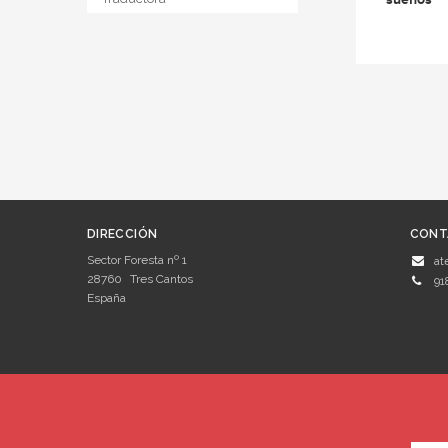
DIRECCIÓN
CONT
Sector Foresta nº 1
at
28760
Tres Cantos
91
España