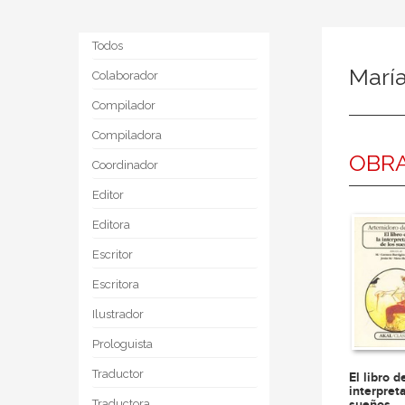
Todos
Marí
Colaborador
Compilador
Compiladora
OBRA
Coordinador
Editor
Editora
Escritor
Escritora
Ilustrador
Prologuista
Traductor
El libro d
interpret
sueños
Traductora