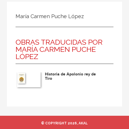
Todos
Colaborador
María Carmen Puche López
Compilador
Compiladora
OBRAS TRADUCIDAS POR
Coordinador
MARÍA CARMEN PUCHE
Editor
LÓPEZ
Editora
Escritor
Historia de Apolonio rey de
Tiro
Escritora
Ilustrador
Prologuista
Traductor
Traductora
© COPYRIGHT 2026, AKAL