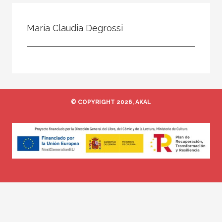
Todos
Colaborador
María Claudia Degrossi
Compilador
Compiladora
Coordinador
Editor
© COPYRIGHT 2026, AKAL
Editora
Escritor
Escritora
Ilustrador
Prologuista
Traductor
Traductora