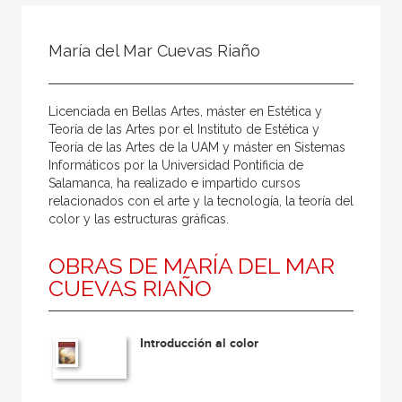
Todos
Colaborador
María del Mar Cuevas Riaño
Compilador
Compiladora
Licenciada en Bellas Artes, máster en Estética y
Coordinador
Teoría de las Artes por el Instituto de Estética y
Teoría de las Artes de la UAM y máster en Sistemas
Editor
Informáticos por la Universidad Pontificia de
Salamanca, ha realizado e impartido cursos
Editora
relacionados con el arte y la tecnología, la teoría del
Escritor
color y las estructuras gráficas.
Escritora
OBRAS DE MARÍA DEL MAR
Ilustrador
CUEVAS RIAÑO
Prologuista
Traductor
Introducción al color
Traductora