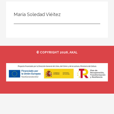
Todos
Colaborador
María Soledad Viéitez
Compilador
Compiladora
Coordinador
Editor
© COPYRIGHT 2026, AKAL
Editora
Escritor
Escritora
Ilustrador
Prologuista
Traductor
Traductora