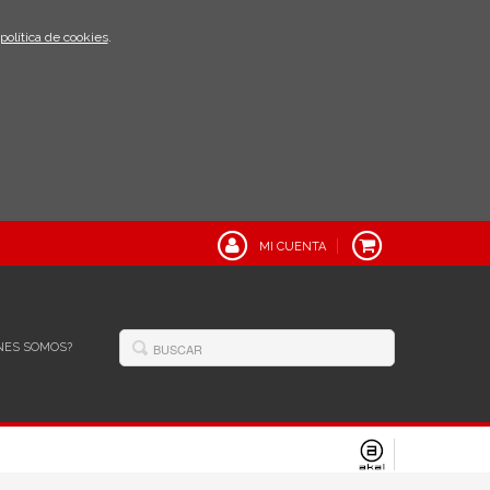
política de cookies
.
MI CUENTA
NES SOMOS?