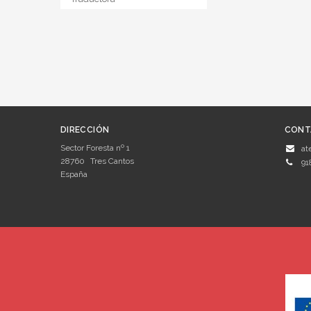
DIRECCIÓN
CONT
Sector Foresta nº 1
at
28760
Tres Cantos
91
España