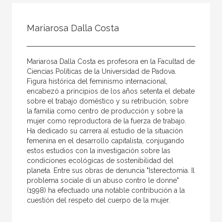
Todos
Colaborador
Mariarosa Dalla Costa
Compilador
Compiladora
Mariarosa Dalla Costa es profesora en la Facultad de
Coordinador
Ciencias Políticas de la Universidad de Padova.
Figura histórica del feminismo internacional,
Editor
encabezó a principios de los años setenta el debate
sobre el trabajo doméstico y su retribución, sobre
Editora
la familia como centro de producción y sobre la
Escritor
mujer como reproductora de la fuerza de trabajo.
Ha dedicado su carrera al estudio de la situación
Escritora
femenina en el desarrollo capitalista, conjugando
estos estudios con la investigación sobre las
Ilustrador
condiciones ecológicas de sostenibilidad del
planeta. Entre sus obras de denuncia "Isterectomia. Il
Prologuista
problema sociale di un abuso contro le donne"
Traductor
(1998) ha efectuado una notable contribución a la
cuestión del respeto del cuerpo de la mujer.
Traductora