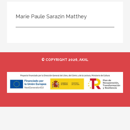
Todos
Colaborador
Marie Paule Sarazin Matthey
Compilador
Compiladora
Coordinador
Editor
© COPYRIGHT 2026, AKAL
Editora
Escritor
Escritora
Ilustrador
Prologuista
Traductor
Traductora