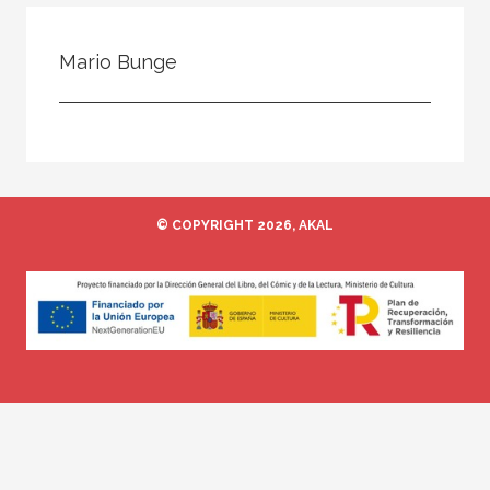
Todos
Colaborador
Mario Bunge
Compilador
Compiladora
Coordinador
Editor
© COPYRIGHT 2026, AKAL
Editora
Escritor
Escritora
Ilustrador
Prologuista
Traductor
Traductora