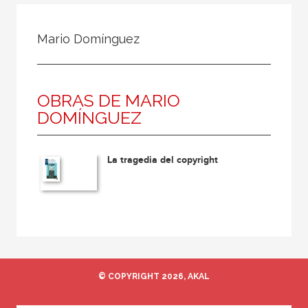
Todos
Colaborador
Mario Domínguez
Compilador
Compiladora
OBRAS DE MARIO
Coordinador
DOMÍNGUEZ
Editor
Editora
La tragedia del copyright
Escritor
Escritora
Ilustrador
Prologuista
Traductor
© COPYRIGHT 2026, AKAL
Traductora