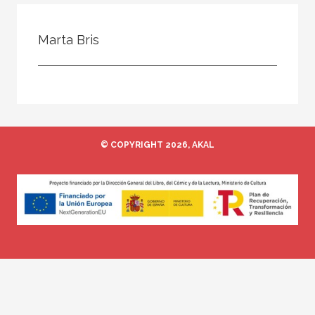
Todos
Colaborador
Marta Bris
Compilador
Compiladora
Coordinador
Editor
© COPYRIGHT 2026, AKAL
Editora
Escritor
Escritora
Ilustrador
Prologuista
Traductor
Traductora