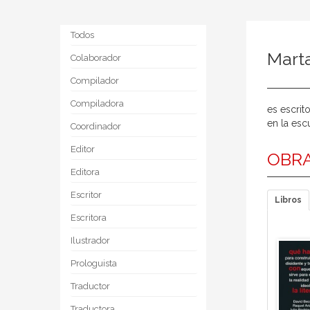
Todos
Mart
Colaborador
Compilador
Compiladora
es escrit
en la esc
Coordinador
Editor
OBRA
Editora
Escritor
Libros
Escritora
Ilustrador
Prologuista
Traductor
Traductora