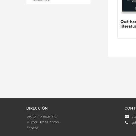
Qué ha
literatu
DIRECCIÓN
CONT
Sector Foresta nº 1
at
28760
Tres Cantos
91
España