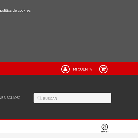
política de cookies
.
MI CUENTA
NES SOMOS?