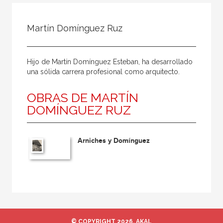
Todos
Colaborador
Martín Domínguez Ruz
Compilador
Compiladora
Hijo de Martín Domínguez Esteban, ha desarrollado
Coordinador
una sólida carrera profesional como arquitecto.
Editor
OBRAS DE MARTÍN
Editora
DOMÍNGUEZ RUZ
Escritor
Escritora
Arniches y Domínguez
Ilustrador
Prologuista
Traductor
Traductora
© COPYRIGHT 2026, AKAL