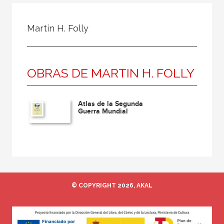
Todos
Colaborador
Martin H. Folly
Compilador
Compiladora
OBRAS DE MARTIN H. FOLLY
Coordinador
Editor
Atlas de la Segunda
Editora
Guerra Mundial
Escritor
Escritora
Ilustrador
Prologuista
© COPYRIGHT 2026, AKAL
Traductor
Traductora