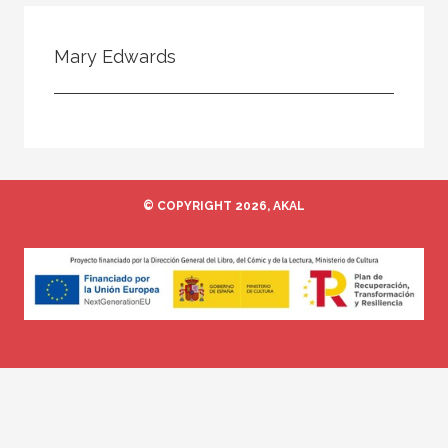
Todos
Colaborador
Mary Edwards
Compilador
Compiladora
Coordinador
Editor
© COPYRIGHT 2026, AKAL
Editora
Escritor
Escritora
Ilustrador
Prologuista
Traductor
Traductora