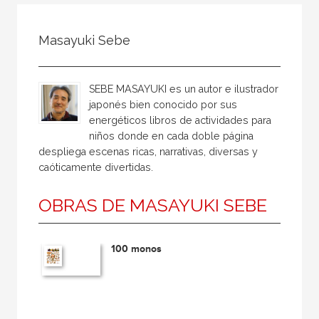
Todos
Colaborador
Masayuki Sebe
Compilador
Compiladora
SEBE MASAYUKI es un autor e ilustrador
Coordinador
japonés bien conocido por sus
energéticos libros de actividades para
Editor
niños donde en cada doble página
Editora
despliega escenas ricas, narrativas, diversas y
caóticamente divertidas.
Escritor
Escritora
OBRAS DE MASAYUKI SEBE
Ilustrador
Prologuista
100 monos
Traductor
Traductora