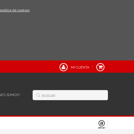
política de cookies
.
MI CUENTA
NES SOMOS?