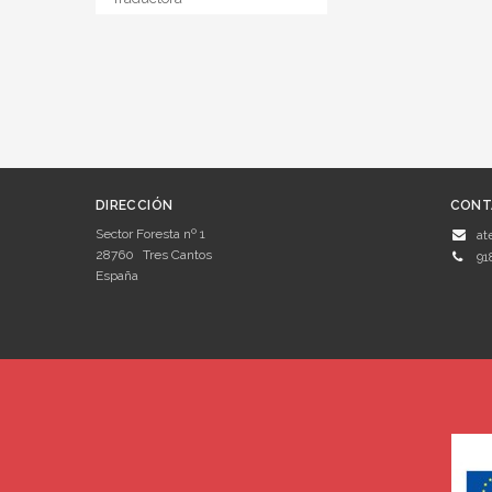
DIRECCIÓN
CONT
Sector Foresta nº 1
at
28760
Tres Cantos
91
España