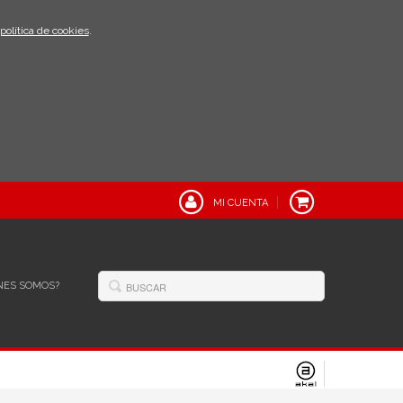
política de cookies
.
MI CUENTA
NES SOMOS?