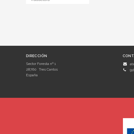
DIRECCIÓN
CONT
Sector Foresta nº 1
at
28760
Tres Cantos
91
España