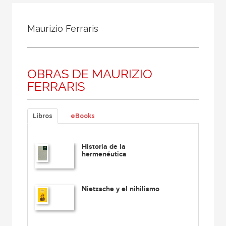
Todos
Colaborador
Maurizio Ferraris
Compilador
Compiladora
OBRAS DE MAURIZIO
Coordinador
FERRARIS
Editor
Editora
Libros
eBooks
Escritor
Escritora
Historia de la
hermenéutica
Ilustrador
Prologuista
Nietzsche y el nihilismo
Traductor
Traductora