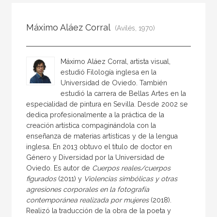
Todos
Colaborador
Máximo Aláez Corral
(Avilés, 1970)
Compilador
Compiladora
Máximo Aláez Corral, artista visual,
Coordinador
estudió Filología inglesa en la
Universidad de Oviedo. También
Editor
estudió la carrera de Bellas Artes en la
Editora
especialidad de pintura en Sevilla. Desde 2002 se
dedica profesionalmente a la práctica de la
Escritor
creación artística compaginándola con la
Escritora
enseñanza de materias artísticas y de la lengua
inglesa. En 2013 obtuvo el título de doctor en
Ilustrador
Género y Diversidad por la Universidad de
Prologuista
Oviedo. Es autor de
Cuerpos reales/cuerpos
figurados
(2011) y
Violencias simbólicas y otras
Traductor
agresiones corporales en la fotografía
contemporánea realizada por mujeres
(2018).
Traductora
Realizó la traducción de la obra de la poeta y