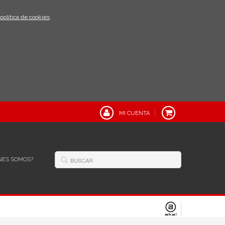
política de cookies
.
MI CUENTA
NES SOMOS?