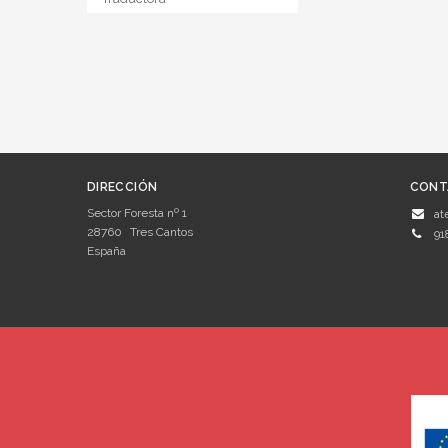
DIRECCIÓN
CONT
Sector Foresta nº 1
at
28760
Tres Cantos
91
España