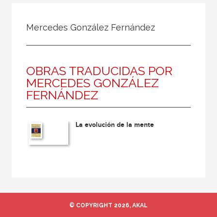
Todos
Colaborador
Mercedes González Fernández
Compilador
Compiladora
OBRAS TRADUCIDAS POR
Coordinador
MERCEDES GONZÁLEZ
Editor
FERNÁNDEZ
Editora
Escritor
La evolución de la mente
Escritora
Ilustrador
Prologuista
Traductor
Traductora
© COPYRIGHT 2026, AKAL