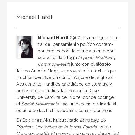
Todos
Colaborador
Michael Hardt
Compilador
Compiladora
Michael Hardt
(1960) es una figura cen­
Coordinador
tral del pensamiento político contem­
poráneo, conocido mundialmente por
Editor
coescribir la trilogía
Imperio
,
Multitud
y
Editora
Commonwealth
junto con el filósofo
italiano Antonio Negri
,
un proyecto in­telectual que
Escritor
muchos identificaron con un
Capital
del siglo xxi.
Escritora
Actual­mente, Hardt es catedrático de lite­ratura y
profesor de estudios italianos en la Duke
Ilustrador
University de Carolina del Norte, donde codirige
el
Social Move­ments Lab,
un espacio dedicado al
Prologuista
estudio de las luchas sociales contem­poráneas.
Traductor
En Ediciones Akal ha publicado
El tra­bajo de
Traductora
Dionisos. Una crítica de la for­ma-Estado
(2003),
Commonwealth. El proyecto de una revolución del