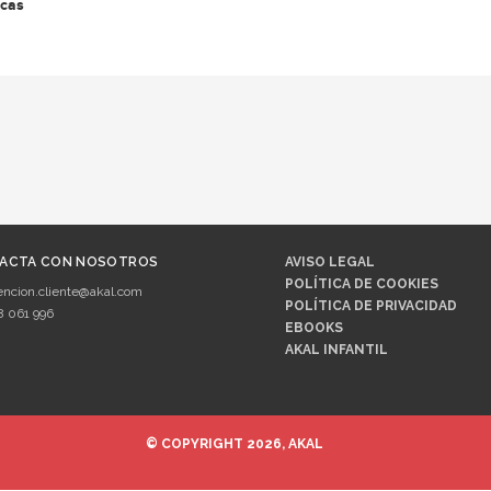
cas
ACTA CON NOSOTROS
AVISO LEGAL
POLÍTICA DE COOKIES
encion.cliente@akal.com
POLÍTICA DE PRIVACIDAD
8 061 996
EBOOKS
AKAL INFANTIL
© COPYRIGHT 2026, AKAL