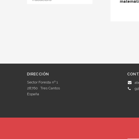
matemáti
DIRECCIÓN
CONT
Sector Foresta nº 1
at
28760
Tres Cantos
91
España