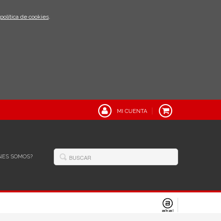
política de cookies
.
MI CUENTA
NES SOMOS?