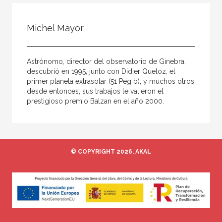
Todos
Colaborador
Michel Mayor
Compilador
Compiladora
Astrónomo, director del observatorio de Ginebra,
Coordinador
descubrió en 1995, junto con Didier Queloz, el
primer planeta extrasolar (51 Peg b), y muchos otros
Editor
desde entonces; sus trabajos le valieron el
prestigioso premio Balzan en el año 2000.
Editora
Escritor
Escritora
© COPYRIGHT 2026, AKAL
Ilustrador
Prologuista
Traductor
Traductora