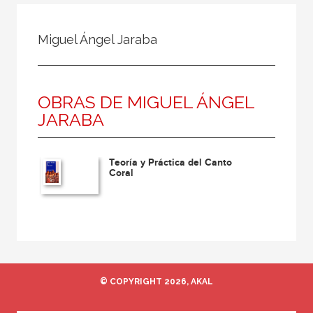
Todos
Colaborador
Miguel Ángel Jaraba
Compilador
Compiladora
OBRAS DE MIGUEL ÁNGEL
Coordinador
JARABA
Editor
Editora
Teoría y Práctica del Canto
Escritor
Coral
Escritora
Ilustrador
Prologuista
Traductor
© COPYRIGHT 2026, AKAL
Traductora