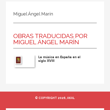
Todos
Colaborador
Miguel Ángel Marín
Compilador
Compiladora
OBRAS TRADUCIDAS POR
Coordinador
MIGUEL ÁNGEL MARÍN
Editor
Editora
La música en España en el
Escritor
siglo XVIII
Escritora
Ilustrador
Prologuista
Traductor
© COPYRIGHT 2026, AKAL
Traductora