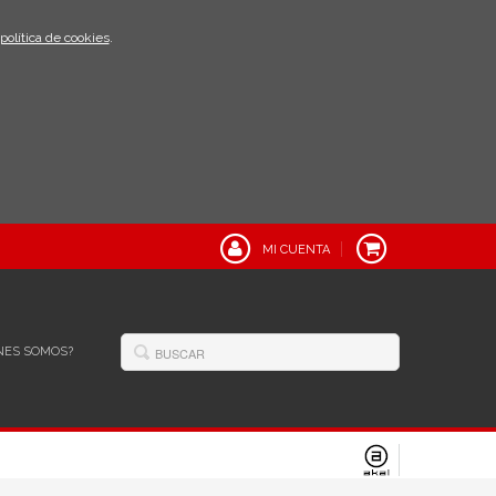
política de cookies
.
MI CUENTA
NES SOMOS?