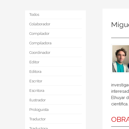
Todos
Migu
Colaborador
Compilador
Compiladora
Coordinador
Editor
Editora
Escritor
investiga
Escritora
interesa
Elhuyar d
Ilustrador
científica.
Prologuista
OBRA
Traductor
Traductora