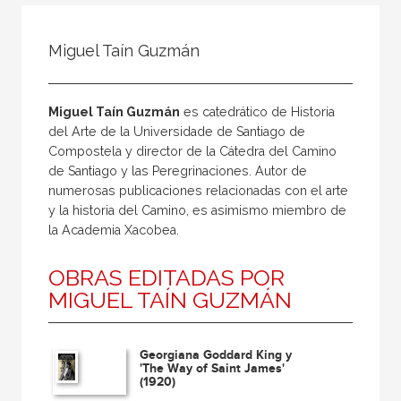
Todos
Colaborador
Miguel Taín Guzmán
Compilador
Compiladora
Miguel Taín Guzmán
es catedrático de Historia
Coordinador
del Arte de la Universidade de Santiago de
Compostela y director de la Cátedra del Camino
Editor
de Santiago y las Peregrinaciones. Autor de
Editora
numerosas publicaciones relacionadas con el arte
y la historia del Camino, es asimismo miembro de
Escritor
la Academia Xacobea.
Escritora
OBRAS EDITADAS POR
Ilustrador
MIGUEL TAÍN GUZMÁN
Prologuista
Traductor
Georgiana Goddard King y
'The Way of Saint James'
Traductora
(1920)