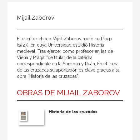
Todos
Colaborador
Mijail Zaborov
Compilador
Compiladora
El escritor checo Mijail Zaborov nació en Praga
Coordinador
(1927), en cuya Universidad estudió Historia
medieval. Tras ejercer como profesor en las de
Editor
Viena y Praga, fue titular de la cátedra
correspondiente en la Sorbona y Ruán. En el tema
Editora
de las cruzadas su aportación es clave gracias a su
Escritor
obra "Historia de las cruzadas".
Escritora
OBRAS DE MIJAIL ZABOROV
Ilustrador
Prologuista
Historia de las cruzadas
Traductor
Traductora