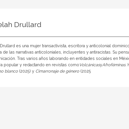
lah Drullard
Drullard es una mujer transactivista, escritora y anticolonial domin
 de las narrativas anticoloniales, incluyentes y antiracistas. Su pe
icación. Tras varios años laborando en entidades sociales en Méx
a popular y redactando en revistas como
Volcánicas
y
Afroféminas
.
mo blanco
(2025) y
Cimarronaje de género
(2025