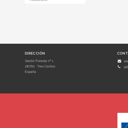
DIRECCIÓN
CONT
Sector Foresta nº 1
at
28760
Tres Cantos
91
España