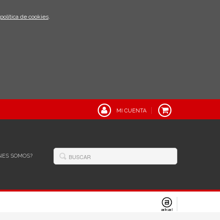
política de cookies
.
MI CUENTA
NES SOMOS?