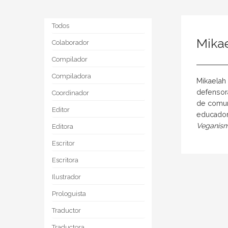
Todos
Mikae
Colaborador
Compilador
Compiladora
Mikaelah 
defensora
Coordinador
de comun
Editor
educador
Veganis
Editora
Escritor
Escritora
Ilustrador
Prologuista
Traductor
Traductora