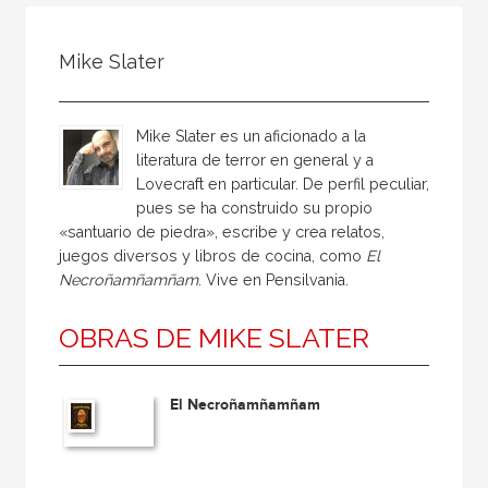
Todos
Colaborador
Mike Slater
Compilador
Compiladora
Mike Slater es un aficionado a la
Coordinador
literatura de terror en general y a
Lovecraft en particular. De perfil peculiar,
Editor
pues se ha construido su propio
Editora
«santuario de piedra», escribe y crea relatos,
juegos diversos y libros de cocina, como
El
Escritor
Necroñamñamñam
. Vive en Pensilvania.
Escritora
OBRAS DE MIKE SLATER
Ilustrador
Prologuista
El Necroñamñamñam
Traductor
Traductora