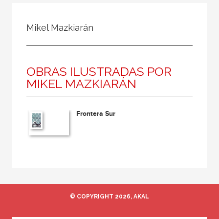
Todos
Colaborador
Mikel Mazkiarán
Compilador
Compiladora
OBRAS ILUSTRADAS POR
Coordinador
MIKEL MAZKIARÁN
Editor
Editora
Frontera Sur
Escritor
Escritora
Ilustrador
Prologuista
Traductor
© COPYRIGHT 2026, AKAL
Traductora