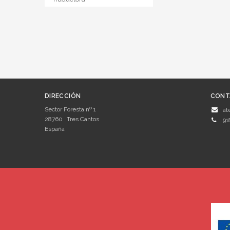
DIRECCIÓN
CONT
Sector Foresta nº 1
at
28760
Tres Cantos
91
España