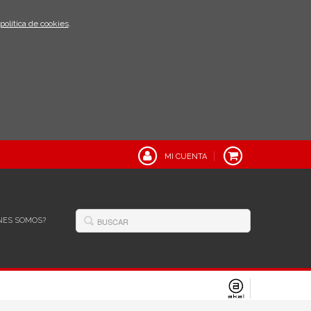
política de cookies
.
MI CUENTA
NES SOMOS?