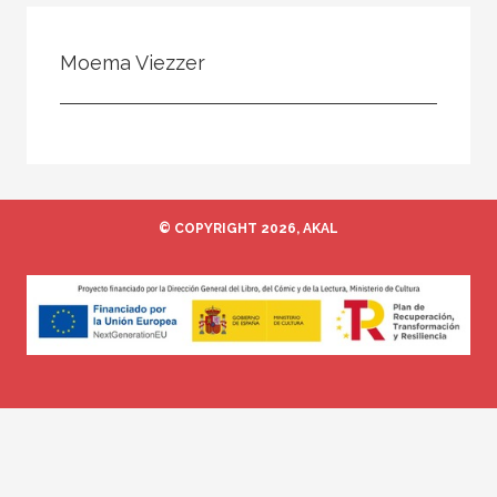
Todos
Colaborador
Moema Viezzer
Compilador
Compiladora
Coordinador
Editor
© COPYRIGHT 2026, AKAL
Editora
Escritor
Escritora
Ilustrador
Prologuista
Traductor
Traductora