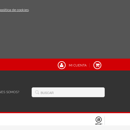
política de cookies
.
MI CUENTA
NES SOMOS?