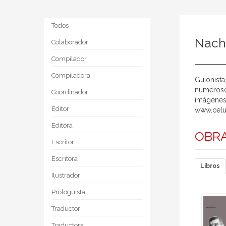
Todos
Nach
Colaborador
Compilador
Compiladora
Guionista
numerosos
Coordinador
imágenes-
Editor
www.celul
Editora
OBRA
Escritor
Escritora
Libros
Ilustrador
Prologuista
Traductor
Traductora