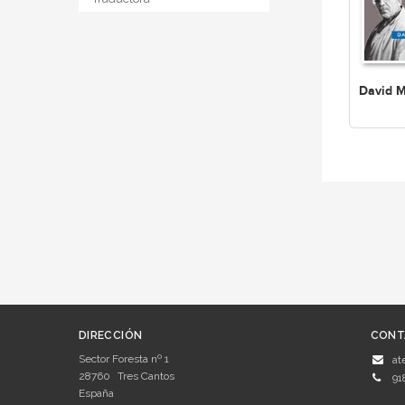
David 
DIRECCIÓN
CONT
Sector Foresta nº 1
at
28760
Tres Cantos
91
España