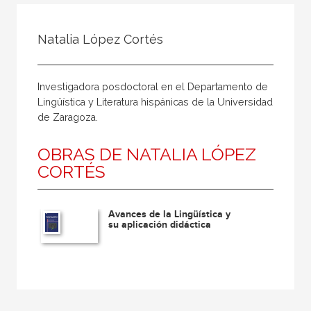
Todos
Colaborador
Natalia López Cortés
Compilador
Compiladora
Investigadora posdoctoral en el Departamento de
Coordinador
Lingüística y Literatura hispánicas de la Universidad
de Zaragoza.
Editor
Editora
OBRAS DE NATALIA LÓPEZ
CORTÉS
Escritor
Escritora
Avances de la Lingüística y
Ilustrador
su aplicación didáctica
Prologuista
Traductor
Traductora