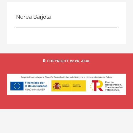
Todos
Colaborador
Nerea Barjola
Compilador
Compiladora
Coordinador
Editor
© COPYRIGHT 2026, AKAL
Editora
Escritor
Escritora
Ilustrador
Prologuista
Traductor
Traductora