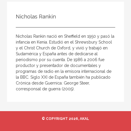
Todos
Colaborador
Nicholas Rankin
Compilador
Compiladora
Nicholas Rankin nació en Sheffield en 1950 y pasó la
Coordinador
infancia en Kenia. Estudió en el Shrewsbury School
y el Christ Church de Oxford, y vivió y trabajó en
Editor
Sudamérica y España antes de dedicarse al
periodismo por su cuenta. De 1986 a 2006 fue
Editora
productor y presentador de documentales y
Escritor
programas de radio en la emisora internacional de
la BBC. Siglo XXI de España también ha publicado
Escritora
Crónica desde Guernica: George Steer,
corresponsal de guerra (2005).
Ilustrador
Prologuista
Traductor
© COPYRIGHT 2026, AKAL
Traductora