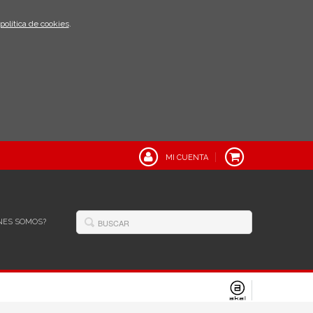
política de cookies
.
MI CUENTA
NES SOMOS?