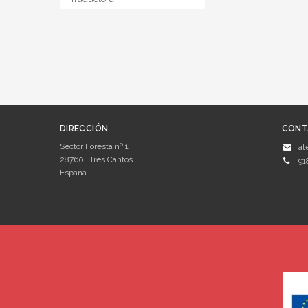
DIRECCIÓN
CONT
Sector Foresta nº 1
at
28760
Tres Cantos
91
España