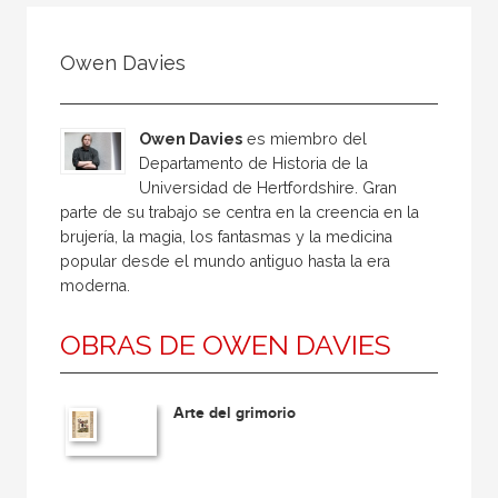
Todos
Colaborador
Owen Davies
Compilador
Compiladora
Owen Davies
es miembro del
Coordinador
Departamento de Historia de la
Universidad de Hertfordshire. Gran
Editor
parte de su trabajo se centra en la creencia en la
Editora
brujería, la magia, los fantasmas y la medicina
popular desde el mundo antiguo hasta la era
Escritor
moderna.
Escritora
OBRAS DE OWEN DAVIES
Ilustrador
Prologuista
Arte del grimorio
Traductor
Traductora